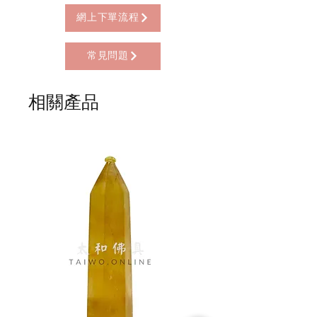
* 西營盤門市自取 (西營盤地鐵站B3出
限親自到門市付款)
選，寓意吉祥如意，是必備的開運好
口，步行2分鐘)
網上下單流程
物！
* 順豐自助櫃 (順豐到付, HK$25+)
* 順豐上門 (順豐到付, HK$30+)
常見問題
* Gogo Delivery，運費到付
* 標準送貨服務 (滿指定金額免本地運費)
* 海外地區，運費需另行報價
相關產品