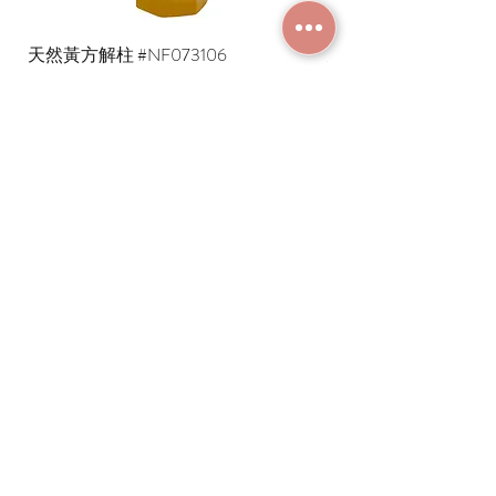
天然黃方解柱 #NF073106
天然黃方解柱 #NF073
價格
價格
HK$480.00
HK$290.00
加入成為會員
常見問題
條款及細則
使用條款及免責聲明
​關於我們
付款方法
隱私權政策
送貨安排
網上下單流程
香港西營盤德輔道西229號地下
G/F, 229 Des Voeux Road West, Sai Ying Pun,