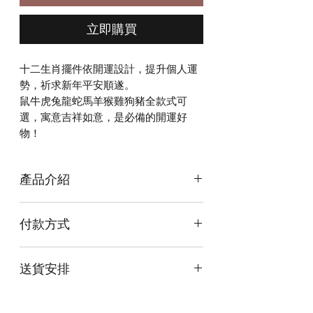
立即購買
十二生肖擺件依開運設計，提升個人運
勢，祈求新年平安順遂。
鼠牛虎兔龍蛇馬羊猴雞狗豬全款式可
選，寓意吉祥如意，是必備的開運好
物！
產品介紹
尺寸Size (細): 約5cmx8cm
付款方式
尺寸Size (大): 約7cmx11cm
詳情請參考最後一張圖片。
本店提供以下付款方式:
送貨安排
* 信用卡 (經由Stripe)
十二生肖擺件依開運設計，提升個人運
* 離線支付(包括轉數快 FPS, PayMe)
勢，祈求新年平安順遂。
本店提供以下送貨方式:
* 八達通, AlipayHK, WeChat Pay HK (只
鼠牛虎兔龍蛇馬羊猴雞狗豬全款式可