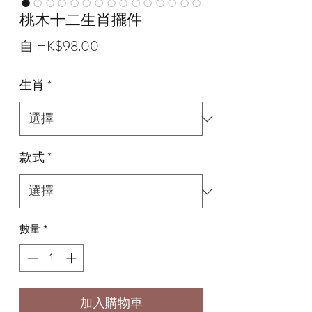
桃木十二生肖擺件
促
自
HK$98.00
銷
生肖
*
價
格
款式
*
數量
*
加入購物車