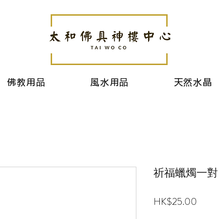
佛教用品
風水用品
天然水晶
祈福蠟燭一對
價
HK$25.00
格