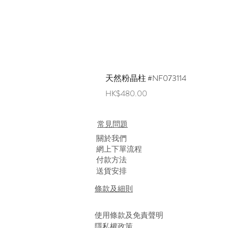
天然粉晶柱 #NF073114
價格
HK$480.00
常見問題
​關於我們
網上下單流程
付款方法
送貨安排
條款及細則
使用條款及免責聲明
隱私權政策