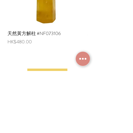
天然黃方解柱 #NF073106
天然黃方解柱 #NF073
價格
價格
HK$480.00
HK$290.00
加入成為會員
常見問題
條款及細則
使用條款及免責聲明
​關於我們
付款方法
隱私權政策
送貨安排
網上下單流程