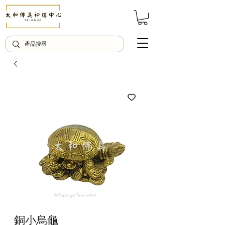
© Copyright Taiwo.online
銅小烏龜