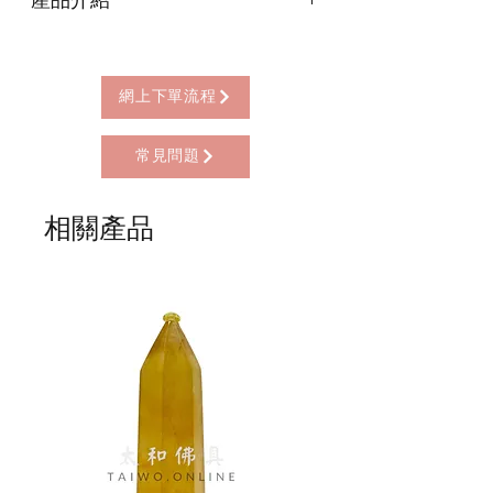
* 西營盤門市自取 (西營盤地鐵站B3出
限親自到門市付款)
口，步行2分鐘)
尺寸Size: 3cm x 5cm x 3cm
* 順豐自助櫃 (順豐到付, HK$25+)
* 順豐上門 (順豐到付, HK$30+)
* Gogo Delivery，運費到付
網上下單流程
* 標準送貨服務 (滿指定金額免本地運費)
* 海外地區，運費需另行報價
常見問題
相關產品