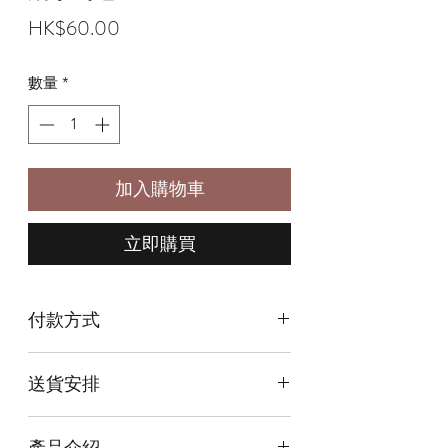
價
HK$60.00
格
數量
*
加入購物車
立即購買
付款方式
本店提供以下付款方式:
送貨安排
* 信用卡 (經由Stripe)
* 離線支付(包括轉數快 FPS, PayMe)
本店提供以下送貨方式:
* 八達通, AlipayHK, WeChat Pay HK (只
產品介紹