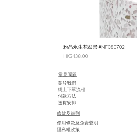
粉晶永生花盆景 #NF080702
價格
HK$438.00
常見問題
​關於我們
網上下單流程
付款方法
送貨安排
條款及細則
使用條款及免責聲明
隱私權政策