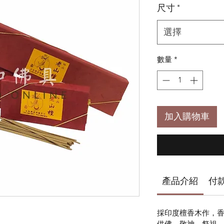
尺寸
*
選擇
數量
*
加入購物車
產品介紹
付
採印度檀香木作，香
供佛、敬神、祭祖