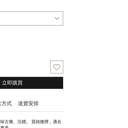
價
格
立即購買
款方式
送貨安排
味古雅、沉穩。 質純微煙，適合
、薰香。