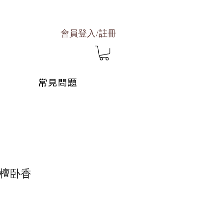
會員登入/註冊
常見問題
檀卧香
促
銷