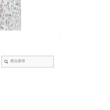
紫水晶永生花盆景 #NF08070
價格
HK$498.00