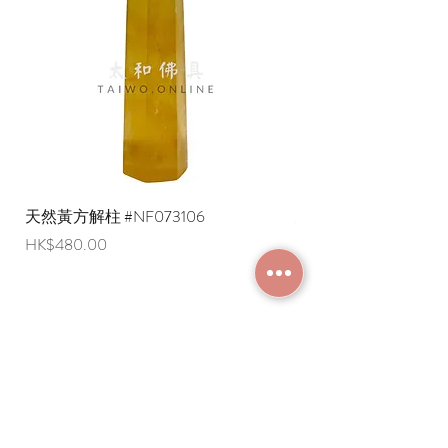
天然黃方解柱 #NF073106
天然黃方解柱 #NF073
價格
價格
HK$480.00
HK$290.00
加入成為會員
常見問題
條款及細則
使用條款及免責聲明
​關於我們