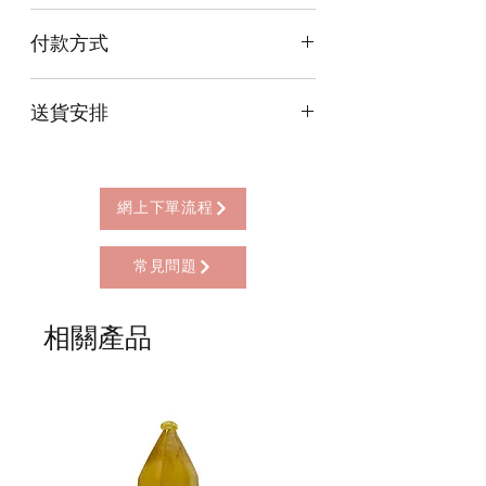
尺寸Size(細Small): 13cm x 7cm x 4cm
付款方式
尺寸Size(中Medium): 15cm x 9cm x
4cm 尺寸Size(大Large): 17cm x 11cm x
本店提供以下付款方式:
4cm
送貨安排
* 信用卡 (經由Stripe)
* 離線支付(包括轉數快 FPS, PayMe)
本店提供以下送貨方式:
* 八達通, AlipayHK, WeChat Pay HK (只
* 西營盤門市自取 (西營盤地鐵站B3出
限親自到門市付款)
口，步行2分鐘)
網上下單流程
* 順豐自助櫃 (順豐到付, HK$25+)
* 順豐上門 (順豐到付, HK$30+)
常見問題
* Gogo Delivery，運費到付
* 標準送貨服務 (滿指定金額免本地運費)
* 海外地區，運費需另行報價
相關產品