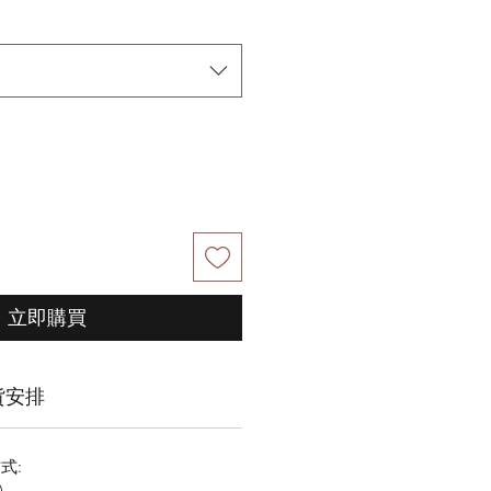
立即購買
貨安排
式:
)