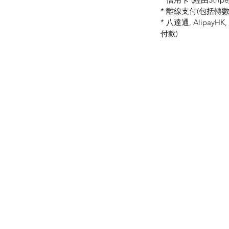
* 離線支付(包括轉數快 
* 八達通, AlipayH
付款)