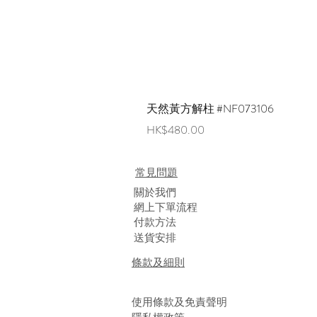
天然黃方解柱 #NF073106
價格
HK$480.00
常見問題
​關於我們
網上下單流程
付款方法
送貨安排
條款及細則
使用條款及免責聲明