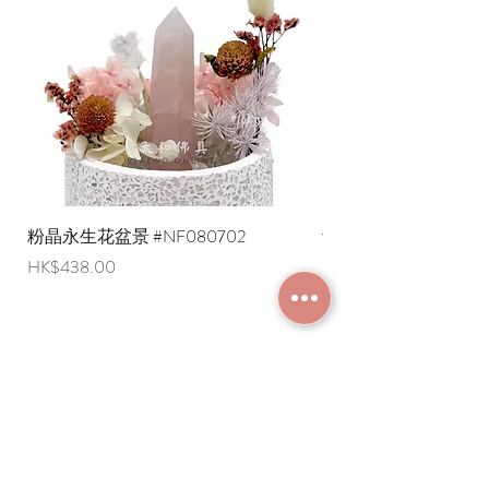
粉晶永生花盆景 #NF080702
紫水晶永生花盆景 #NF
價格
價格
HK$438.00
HK$498.00
加入成為會員
常見問題
條款及細則
使用條款及免責聲明
​關於我們