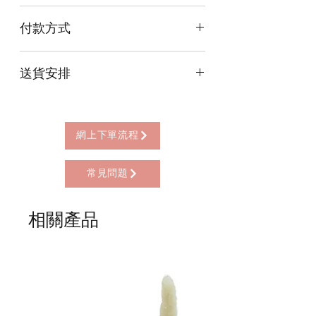
付款方式
本店提供以下付款方式:
送貨安排
* 信用卡 (經由Stripe)
* 離線支付(包括轉數快 FPS, PayMe)
本店提供以下送貨方式:
* 八達通, AlipayHK, WeChat Pay HK (只
* 西營盤門市自取 (西營盤地鐵站B3出
限親自到門市付款)
口，步行2分鐘)
網上下單流程
* 順豐自助櫃 (順豐到付, HK$25+)
* 順豐上門 (順豐到付, HK$30+)
常見問題
* Gogo Delivery，運費到付
* 標準送貨服務 (滿指定金額免本地運費)
* 海外地區，運費需另行報價
相關產品